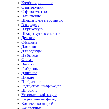
Комбинированные
С витражами
С фотопечатью
Назначение
Шкафы-купе в гостиную
В коридор
В прихожую
Шкафы-купе в спальню
Детские
Офисные
Для книг
Для одежды
На балкон
Форма
Высокие
Г-образные
Длинные
Низкие
П-образные
Радиусные шкафы-купе
Широкие
Угловые шкафы-купе
Закругленный фасад
Количество дверей
2-х дверные