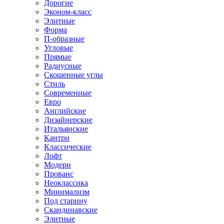
Дорогие
Эконом-класс
Элитные
Форма
П-образные
Угловые
Прямые
Радиусные
Скошенные углы
Стиль
Современные
Евро
Английские
Дизайнерские
Итальянские
Кантри
Классические
Лофт
Модерн
Прованс
Неоклассика
Минимализм
Под старину
Скандинавские
Элитные