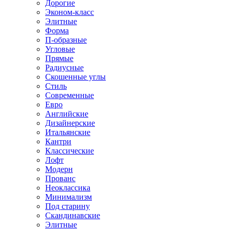
Дорогие
Эконом-класс
Элитные
Форма
П-образные
Угловые
Прямые
Радиусные
Скошенные углы
Стиль
Современные
Евро
Английские
Дизайнерские
Итальянские
Кантри
Классические
Лофт
Модерн
Прованс
Неоклассика
Минимализм
Под старину
Скандинавские
Элитные