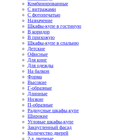
Комбинированные
С витражами
С фотопечатью
Назначение
Шкафы-купе в гостиную
В коридор
В прихожую
Шкафы-купе в спальню
Детские
Офисные
Для книг
Для одежды
На балкон
Форма
Высокие
Г-образные
Длинные
Низкие
П-образные
Радиусные шкафы-купе
Широкие
Угловые шкафы-купе
Закругленный фасад
Количество дверей
2-х дверные