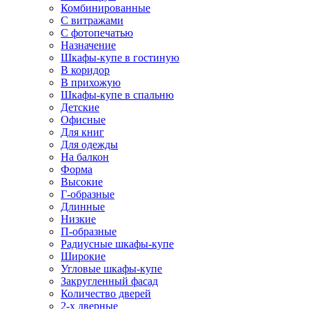
Комбинированные
С витражами
С фотопечатью
Назначение
Шкафы-купе в гостиную
В коридор
В прихожую
Шкафы-купе в спальню
Детские
Офисные
Для книг
Для одежды
На балкон
Форма
Высокие
Г-образные
Длинные
Низкие
П-образные
Радиусные шкафы-купе
Широкие
Угловые шкафы-купе
Закругленный фасад
Количество дверей
2-х дверные