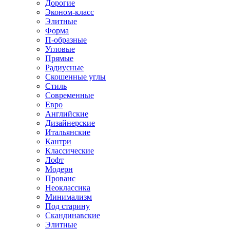
Дорогие
Эконом-класс
Элитные
Форма
П-образные
Угловые
Прямые
Радиусные
Скошенные углы
Стиль
Современные
Евро
Английские
Дизайнерские
Итальянские
Кантри
Классические
Лофт
Модерн
Прованс
Неоклассика
Минимализм
Под старину
Скандинавские
Элитные