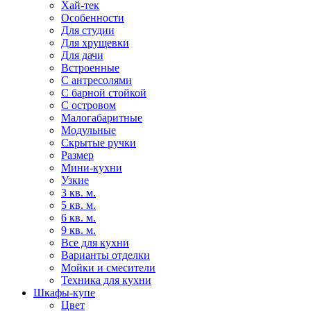
Хай-тек
Особенности
Для студии
Для хрущевки
Для дачи
Встроенные
С антресолями
С барной стойкой
С островом
Малогабаритные
Модульные
Скрытые ручки
Размер
Мини-кухни
Узкие
3 кв. м.
5 кв. м.
6 кв. м.
9 кв. м.
Все для кухни
Варианты отделки
Мойки и смесители
Техника для кухни
Шкафы-купе
Цвет