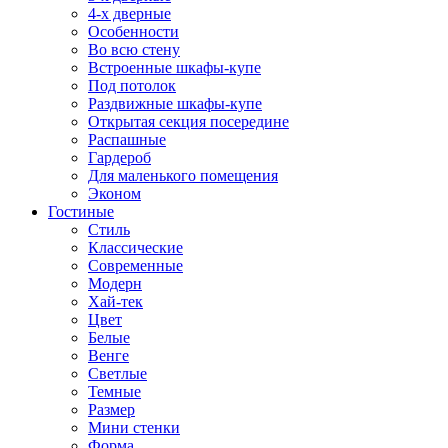
4-х дверные
Особенности
Во всю стену
Встроенные шкафы-купе
Под потолок
Раздвижные шкафы-купе
Открытая секция посередине
Распашные
Гардероб
Для маленького помещения
Эконом
Гостиные
Стиль
Классические
Современные
Модерн
Хай-тек
Цвет
Белые
Венге
Светлые
Темные
Размер
Мини стенки
Форма