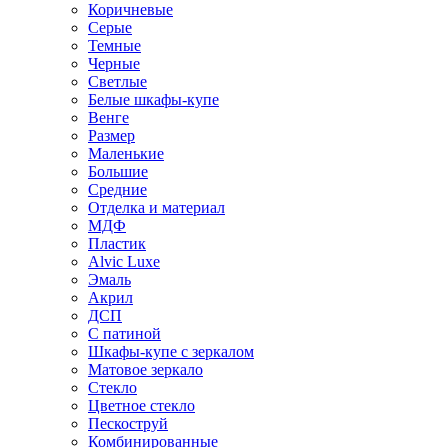
Коричневые
Серые
Темные
Черные
Светлые
Белые шкафы-купе
Венге
Размер
Маленькие
Большие
Средние
Отделка и материал
МДФ
Пластик
Alvic Luxe
Эмаль
Акрил
ДСП
С патиной
Шкафы-купе с зеркалом
Матовое зеркало
Стекло
Цветное стекло
Пескоструй
Комбинированные