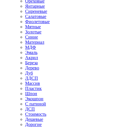
Ореховые
Янтарные
Сиреневые
Салатовые
Фиолетовые
Мятные
Золотые
Синие
Материал
МДФ
Эмаль
Акрил
Береза
Дерево
Дуб
ЛДСП
Массив
Пластик
Шпон
Экошпон
С патиной
ДСП
Стоимость
Дешевые
Дорогие