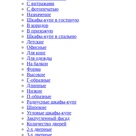
С витражами
С фотопечатью
Назначение
Шкафы-купе в гостиную
В коридор
В прихожую
Шкафы-купе в спальню
Детские
Офисные
Для книг
Для одежды
На балкон
Форма
Высокие
Г-образные
Длинные
Низкие
П-образные
Радиусные шкафы-купе
Широкие
Угловые шкафы-купе
Закругленный фасад
Количество дверей
2-х дверные
3-х дверные