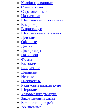
Комбинированные
С витражами
С фотопечатью
Назначение
Шкафы-купе в гостиную
В коридор
В прихожую
Шкафы-купе в спальню
Детские
Офисные
Для книг
Для одежды
На балкон
Форма
Высокие
Г-образные
Длинные
Низкие
П-образные
Радиусные шкафы-купе
Широкие
Угловые шкафы-купе
Закругленный фасад
Количество дверей
2-х дверные