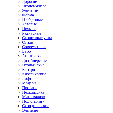
Дорогие
Эконом-класс
Элитные
Форма
П-образные
Угловые
Прямые
Радиусные
Скошенные углы
Стиль
Современные
Евро
Английские
Дизайнерские
Итальянские
Кантри
Классические
Лофт
Модерн
Прованс
Неоклассика
Минимализм
Под старину
Скандинавские
Элитные