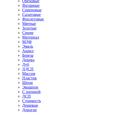
Ореховые
Янтарные
Сиреневые
Салатовые
Фиолетовые
Мятные
Золотые
Синие
Материал
МДФ
Эмаль
Акрил
Береза
Дерево
Дуб
ЛДСП
Массив
Пластик
Шпон
Экошпон
С патиной
ДСП
Стоимость
Дешевые
Дорогие