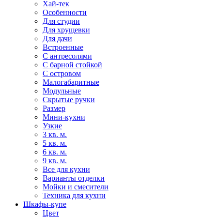
Хай-тек
Особенности
Для студии
Для хрущевки
Для дачи
Встроенные
С антресолями
С барной стойкой
С островом
Малогабаритные
Модульные
Скрытые ручки
Размер
Мини-кухни
Узкие
3 кв. м.
5 кв. м.
6 кв. м.
9 кв. м.
Все для кухни
Варианты отделки
Мойки и смесители
Техника для кухни
Шкафы-купе
Цвет