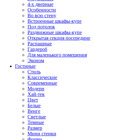
4-х дверные
Особенности
Во всю стену
Встроенные шкафы-купе
Под потолок
Раздвижные шкафы-купе
Открытая секция посередине
Распашные
Гардероб
Для маленького помещения
Эконом
Гостиные
Стиль
Классические
Современные
Модерн
Хай-тек
Цвет
Белые
Венге
Светлые
Темные
Размер
Мини стенки
Форма