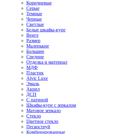
Коричневые
Серые
Темные
Черные
Светлые
Белые шкафы-купе
Венге
Размер
Маленькие
Большие
Средние
Отделка и материал
МДФ
Пластик
Alvic Luxe
Эмаль
Акрил
ДСП
С патиной
Шкафы-купе с зеркалом
Матовое зеркало
Стекло
Цветное стекло
Пескоструй
Комбинированные