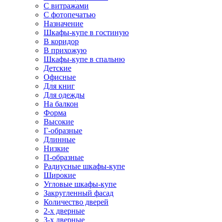
С витражами
С фотопечатью
Назначение
Шкафы-купе в гостиную
В коридор
В прихожую
Шкафы-купе в спальню
Детские
Офисные
Для книг
Для одежды
На балкон
Форма
Высокие
Г-образные
Длинные
Низкие
П-образные
Радиусные шкафы-купе
Широкие
Угловые шкафы-купе
Закругленный фасад
Количество дверей
2-х дверные
3-х дверные