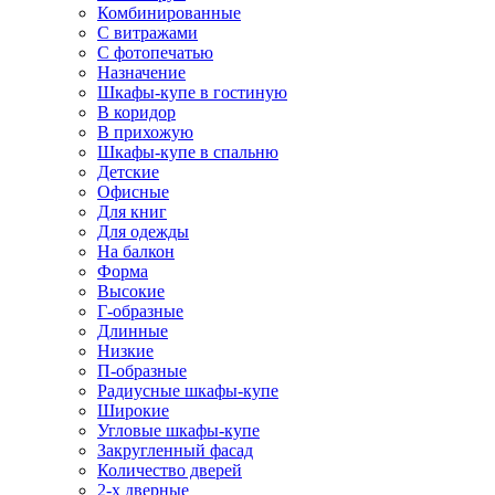
Комбинированные
С витражами
С фотопечатью
Назначение
Шкафы-купе в гостиную
В коридор
В прихожую
Шкафы-купе в спальню
Детские
Офисные
Для книг
Для одежды
На балкон
Форма
Высокие
Г-образные
Длинные
Низкие
П-образные
Радиусные шкафы-купе
Широкие
Угловые шкафы-купе
Закругленный фасад
Количество дверей
2-х дверные