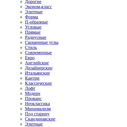
Дорогие
Эконом-класс
Элитные
Форма
П-образные
Угловые
Прямые
Радиусные
Скошенные углы
Стиль
Современные
Евро
Английские
Дизайнерские
Итальянские
Кантри
Классические
Лофт
Модерн
Прованс
Неоклассика
Минимализм
Под старину
Скандинавские
Элитные