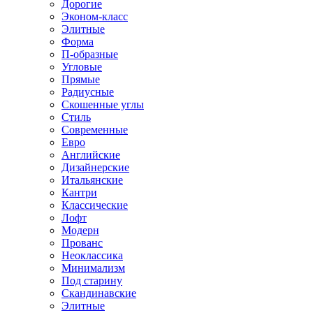
Дорогие
Эконом-класс
Элитные
Форма
П-образные
Угловые
Прямые
Радиусные
Скошенные углы
Стиль
Современные
Евро
Английские
Дизайнерские
Итальянские
Кантри
Классические
Лофт
Модерн
Прованс
Неоклассика
Минимализм
Под старину
Скандинавские
Элитные