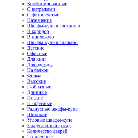
Комбинированные
С витражами
С фотопечатью
Назначение
Шкафы-купе в гостиную
В коридор
В прихожую
Шкафы-купе в спальню
Детские
Офисные
Для книг
Для одежды
На балкон
Форма
Высокие
Г-образные
Длинные
Низкие
П-образные
Радиусные шкафы-купе
Широкие
Угловые шкафы-купе
Закругленный фасад
Количество дверей
2-х дверные