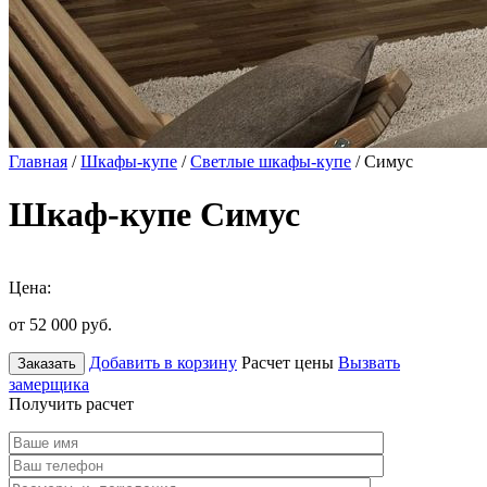
Главная
/
Шкафы-купе
/
Светлые шкафы-купе
/ Симус
Шкаф-купе Симус
Цена:
от 52 000
руб.
Добавить в корзину
Расчет цены
Вызвать
Заказать
замерщика
Получить расчет