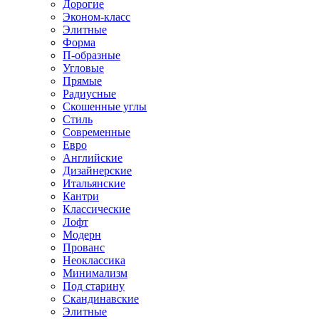
Дорогие
Эконом-класс
Элитные
Форма
П-образные
Угловые
Прямые
Радиусные
Скошенные углы
Стиль
Современные
Евро
Английские
Дизайнерские
Итальянские
Кантри
Классические
Лофт
Модерн
Прованс
Неоклассика
Минимализм
Под старину
Скандинавские
Элитные