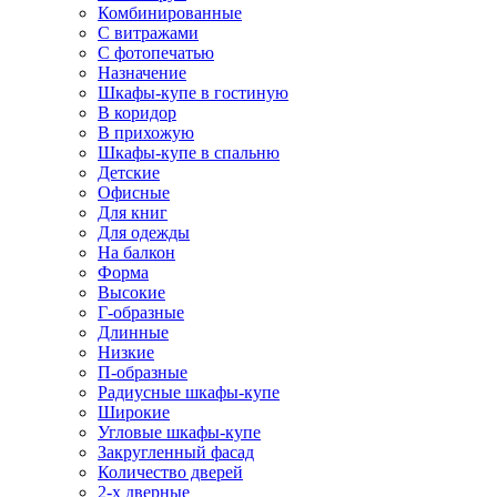
Комбинированные
С витражами
С фотопечатью
Назначение
Шкафы-купе в гостиную
В коридор
В прихожую
Шкафы-купе в спальню
Детские
Офисные
Для книг
Для одежды
На балкон
Форма
Высокие
Г-образные
Длинные
Низкие
П-образные
Радиусные шкафы-купе
Широкие
Угловые шкафы-купе
Закругленный фасад
Количество дверей
2-х дверные