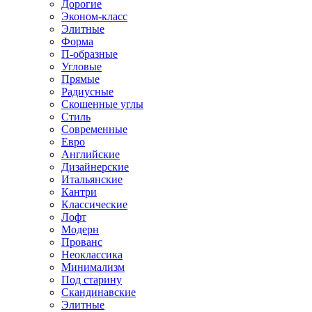
Дорогие
Эконом-класс
Элитные
Форма
П-образные
Угловые
Прямые
Радиусные
Скошенные углы
Стиль
Современные
Евро
Английские
Дизайнерские
Итальянские
Кантри
Классические
Лофт
Модерн
Прованс
Неоклассика
Минимализм
Под старину
Скандинавские
Элитные