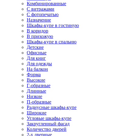
Комбинированные
С витражами
С фотопечатью
Назначение
Шкафы-купе в гостиную
В коридор
В прихожую
Шкафы-купе в спальню
Детские
Офисные
Для книг
Для одежды
На балкон
Форма
Высокие
Г-образные
Длинные
Низкие
П-образные
Радиусные шкафы-купе
Широкие
Угловые шкафы-купе
Закругленный фасад
Количество дверей
2-х дверные