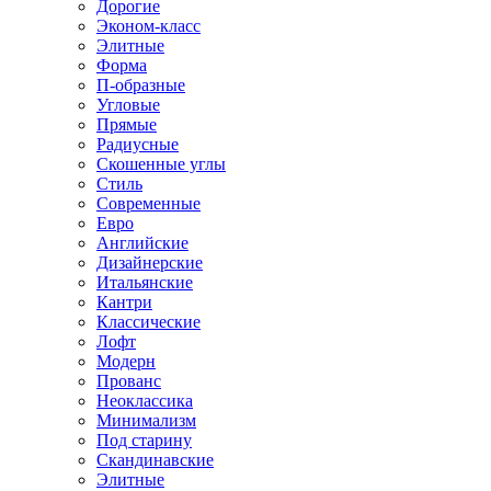
Дорогие
Эконом-класс
Элитные
Форма
П-образные
Угловые
Прямые
Радиусные
Скошенные углы
Стиль
Современные
Евро
Английские
Дизайнерские
Итальянские
Кантри
Классические
Лофт
Модерн
Прованс
Неоклассика
Минимализм
Под старину
Скандинавские
Элитные