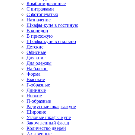
Комбинированные
С витражами
С фотопечатью
Назначение
Шкафы-купе в гостиную
В коридор
В прихожую
Шкафы-купе в спальню
Детские
Офисные
Для книг
Для одежды
На балкон
Форма
Высокие
Г-образные
Длинные
Низкие
П-образные
Радиусные шкафы-купе
Широкие
Угловые шкафы-купе
Закругленный фасад
Количество дверей
2-х дверные