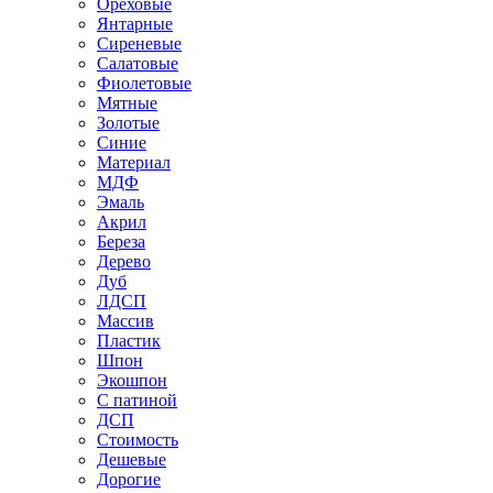
Ореховые
Янтарные
Сиреневые
Салатовые
Фиолетовые
Мятные
Золотые
Синие
Материал
МДФ
Эмаль
Акрил
Береза
Дерево
Дуб
ЛДСП
Массив
Пластик
Шпон
Экошпон
С патиной
ДСП
Стоимость
Дешевые
Дорогие