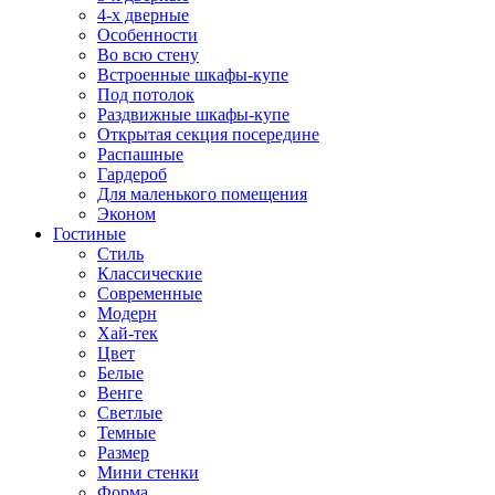
4-х дверные
Особенности
Во всю стену
Встроенные шкафы-купе
Под потолок
Раздвижные шкафы-купе
Открытая секция посередине
Распашные
Гардероб
Для маленького помещения
Эконом
Гостиные
Стиль
Классические
Современные
Модерн
Хай-тек
Цвет
Белые
Венге
Светлые
Темные
Размер
Мини стенки
Форма