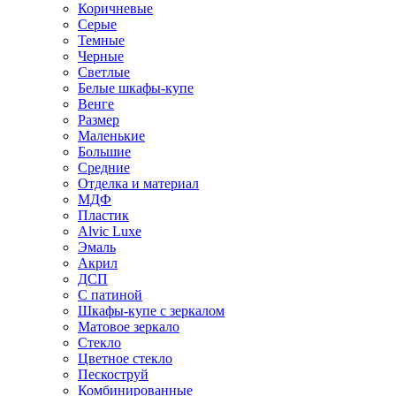
Коричневые
Серые
Темные
Черные
Светлые
Белые шкафы-купе
Венге
Размер
Маленькие
Большие
Средние
Отделка и материал
МДФ
Пластик
Alvic Luxe
Эмаль
Акрил
ДСП
С патиной
Шкафы-купе с зеркалом
Матовое зеркало
Стекло
Цветное стекло
Пескоструй
Комбинированные