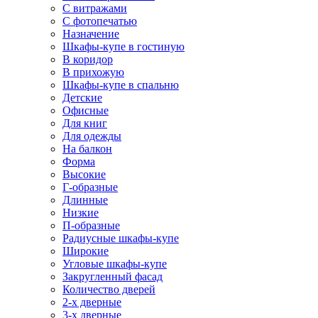
С витражами
С фотопечатью
Назначение
Шкафы-купе в гостиную
В коридор
В прихожую
Шкафы-купе в спальню
Детские
Офисные
Для книг
Для одежды
На балкон
Форма
Высокие
Г-образные
Длинные
Низкие
П-образные
Радиусные шкафы-купе
Широкие
Угловые шкафы-купе
Закругленный фасад
Количество дверей
2-х дверные
3-х дверные