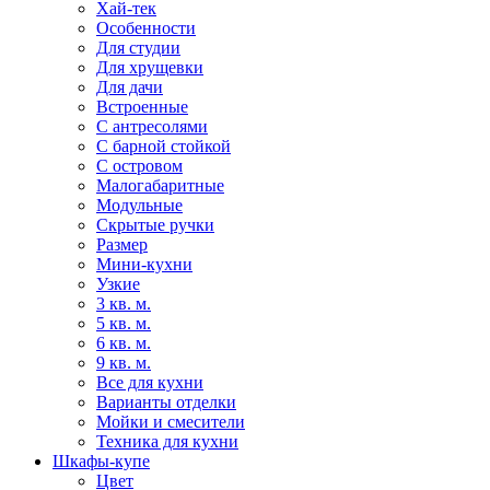
Хай-тек
Особенности
Для студии
Для хрущевки
Для дачи
Встроенные
С антресолями
С барной стойкой
С островом
Малогабаритные
Модульные
Скрытые ручки
Размер
Мини-кухни
Узкие
3 кв. м.
5 кв. м.
6 кв. м.
9 кв. м.
Все для кухни
Варианты отделки
Мойки и смесители
Техника для кухни
Шкафы-купе
Цвет