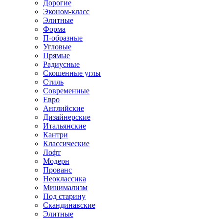
Дорогие
Эконом-класс
Элитные
Форма
П-образные
Угловые
Прямые
Радиусные
Скошенные углы
Стиль
Современные
Евро
Английские
Дизайнерские
Итальянские
Кантри
Классические
Лофт
Модерн
Прованс
Неоклассика
Минимализм
Под старину
Скандинавские
Элитные