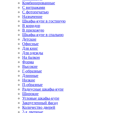
Комбинированные
С витражами
С фотопечатью
Назначение
Шкафы-купе в гостиную
В коридор
В прихожую
Шкафы-купе в спальню
Детские
Офисные
Для книг
Для одежды
На балкон
Форма
Высокие
Г-образные
Длинные
Низкие
П-образные
Радиусные шкафы-купе
Широкие
Угловые шкафы-купе
Закругленный фасад
Количество дверей
2-х дверные