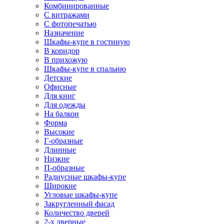
Комбинированные
С витражами
С фотопечатью
Назначение
Шкафы-купе в гостиную
В коридор
В прихожую
Шкафы-купе в спальню
Детские
Офисные
Для книг
Для одежды
На балкон
Форма
Высокие
Г-образные
Длинные
Низкие
П-образные
Радиусные шкафы-купе
Широкие
Угловые шкафы-купе
Закругленный фасад
Количество дверей
2-х дверные