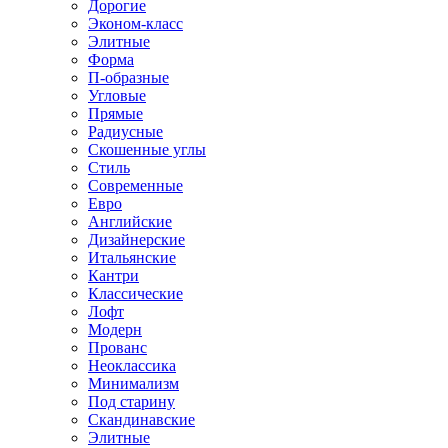
Дорогие
Эконом-класс
Элитные
Форма
П-образные
Угловые
Прямые
Радиусные
Скошенные углы
Стиль
Современные
Евро
Английские
Дизайнерские
Итальянские
Кантри
Классические
Лофт
Модерн
Прованс
Неоклассика
Минимализм
Под старину
Скандинавские
Элитные