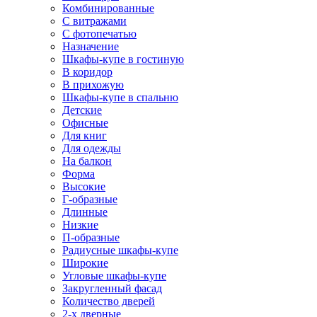
Комбинированные
С витражами
С фотопечатью
Назначение
Шкафы-купе в гостиную
В коридор
В прихожую
Шкафы-купе в спальню
Детские
Офисные
Для книг
Для одежды
На балкон
Форма
Высокие
Г-образные
Длинные
Низкие
П-образные
Радиусные шкафы-купе
Широкие
Угловые шкафы-купе
Закругленный фасад
Количество дверей
2-х дверные