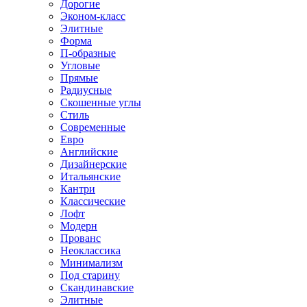
Дорогие
Эконом-класс
Элитные
Форма
П-образные
Угловые
Прямые
Радиусные
Скошенные углы
Стиль
Современные
Евро
Английские
Дизайнерские
Итальянские
Кантри
Классические
Лофт
Модерн
Прованс
Неоклассика
Минимализм
Под старину
Скандинавские
Элитные