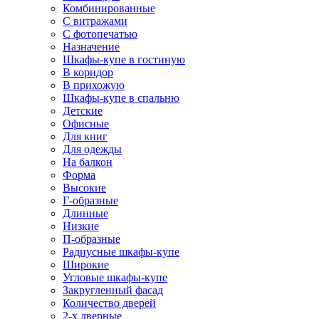
Комбинированные
С витражами
С фотопечатью
Назначение
Шкафы-купе в гостиную
В коридор
В прихожую
Шкафы-купе в спальню
Детские
Офисные
Для книг
Для одежды
На балкон
Форма
Высокие
Г-образные
Длинные
Низкие
П-образные
Радиусные шкафы-купе
Широкие
Угловые шкафы-купе
Закругленный фасад
Количество дверей
2-х дверные