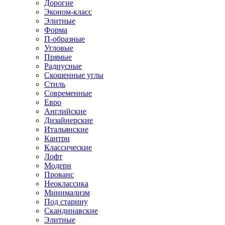
Дорогие
Эконом-класс
Элитные
Форма
П-образные
Угловые
Прямые
Радиусные
Скошенные углы
Стиль
Современные
Евро
Английские
Дизайнерские
Итальянские
Кантри
Классические
Лофт
Модерн
Прованс
Неоклассика
Минимализм
Под старину
Скандинавские
Элитные