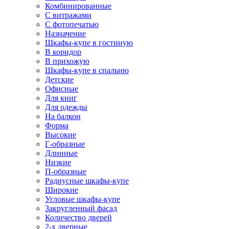
Комбинированные
С витражами
С фотопечатью
Назначение
Шкафы-купе в гостиную
В коридор
В прихожую
Шкафы-купе в спальню
Детские
Офисные
Для книг
Для одежды
На балкон
Форма
Высокие
Г-образные
Длинные
Низкие
П-образные
Радиусные шкафы-купе
Широкие
Угловые шкафы-купе
Закругленный фасад
Количество дверей
2-х дверные