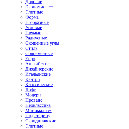
Дорогие
Эконом-класс
Элитные
Форма
П-образные
Угловые
Прямые
Радиусные
Скошенные углы
Стиль
Современные
Евро
Английские
Дизайнерские
Итальянские
Кантри
Классические
Лофт
Модерн
Прованс
Неоклассика
Минимализм
Под старину
Скандинавские
Элитные