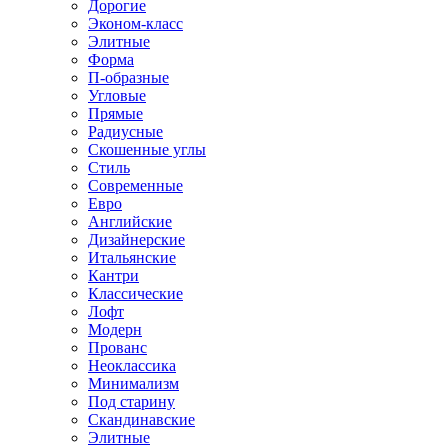
Дорогие
Эконом-класс
Элитные
Форма
П-образные
Угловые
Прямые
Радиусные
Скошенные углы
Стиль
Современные
Евро
Английские
Дизайнерские
Итальянские
Кантри
Классические
Лофт
Модерн
Прованс
Неоклассика
Минимализм
Под старину
Скандинавские
Элитные