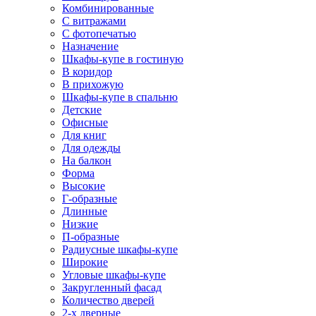
Комбинированные
С витражами
С фотопечатью
Назначение
Шкафы-купе в гостиную
В коридор
В прихожую
Шкафы-купе в спальню
Детские
Офисные
Для книг
Для одежды
На балкон
Форма
Высокие
Г-образные
Длинные
Низкие
П-образные
Радиусные шкафы-купе
Широкие
Угловые шкафы-купе
Закругленный фасад
Количество дверей
2-х дверные