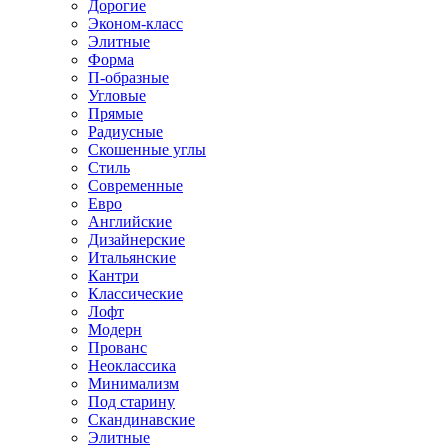
Дорогие
Эконом-класс
Элитные
Форма
П-образные
Угловые
Прямые
Радиусные
Скошенные углы
Стиль
Современные
Евро
Английские
Дизайнерские
Итальянские
Кантри
Классические
Лофт
Модерн
Прованс
Неоклассика
Минимализм
Под старину
Скандинавские
Элитные