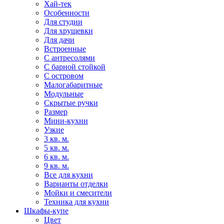
Хай-тек
Особенности
Для студии
Для хрущевки
Для дачи
Встроенные
С антресолями
С барной стойкой
С островом
Малогабаритные
Модульные
Скрытые ручки
Размер
Мини-кухни
Узкие
3 кв. м.
5 кв. м.
6 кв. м.
9 кв. м.
Все для кухни
Варианты отделки
Мойки и смесители
Техника для кухни
Шкафы-купе
Цвет