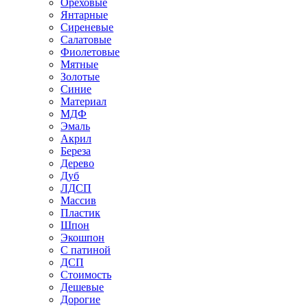
Ореховые
Янтарные
Сиреневые
Салатовые
Фиолетовые
Мятные
Золотые
Синие
Материал
МДФ
Эмаль
Акрил
Береза
Дерево
Дуб
ЛДСП
Массив
Пластик
Шпон
Экошпон
С патиной
ДСП
Стоимость
Дешевые
Дорогие