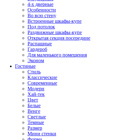
4-х дверные
Особенности
Во всю стену
Встроенные шкафы-купе
Под потолок
Раздвижные шкафы-купе
Открытая секция посередине
Распашные
Гардероб
Для маленького помещения
Эконом
Гостиные
Стиль
Классические
Современные
Модерн
Хай-тек
Цвет
Белые
Венге
Светлые
Темные
Размер
Мини стенки
Форма