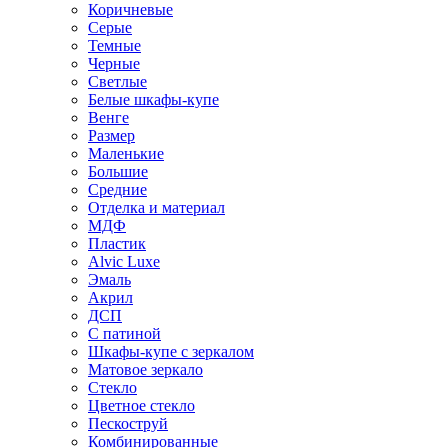
Коричневые
Серые
Темные
Черные
Светлые
Белые шкафы-купе
Венге
Размер
Маленькие
Большие
Средние
Отделка и материал
МДФ
Пластик
Alvic Luxe
Эмаль
Акрил
ДСП
С патиной
Шкафы-купе с зеркалом
Матовое зеркало
Стекло
Цветное стекло
Пескоструй
Комбинированные