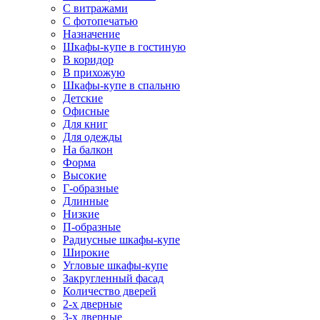
С витражами
С фотопечатью
Назначение
Шкафы-купе в гостиную
В коридор
В прихожую
Шкафы-купе в спальню
Детские
Офисные
Для книг
Для одежды
На балкон
Форма
Высокие
Г-образные
Длинные
Низкие
П-образные
Радиусные шкафы-купе
Широкие
Угловые шкафы-купе
Закругленный фасад
Количество дверей
2-х дверные
3-х дверные