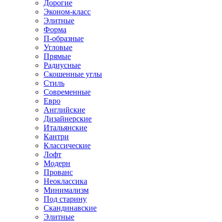
Дорогие
Эконом-класс
Элитные
Форма
П-образные
Угловые
Прямые
Радиусные
Скошенные углы
Стиль
Современные
Евро
Английские
Дизайнерские
Итальянские
Кантри
Классические
Лофт
Модерн
Прованс
Неоклассика
Минимализм
Под старину
Скандинавские
Элитные