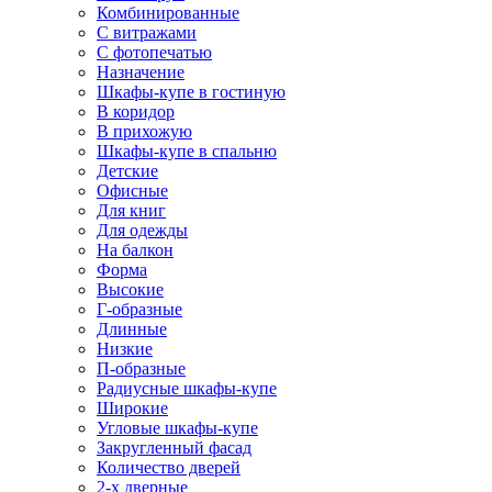
Комбинированные
С витражами
С фотопечатью
Назначение
Шкафы-купе в гостиную
В коридор
В прихожую
Шкафы-купе в спальню
Детские
Офисные
Для книг
Для одежды
На балкон
Форма
Высокие
Г-образные
Длинные
Низкие
П-образные
Радиусные шкафы-купе
Широкие
Угловые шкафы-купе
Закругленный фасад
Количество дверей
2-х дверные