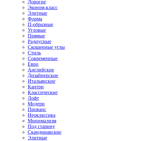
Дорогие
Эконом-класс
Элитные
Форма
П-образные
Угловые
Прямые
Радиусные
Скошенные углы
Стиль
Современные
Евро
Английские
Дизайнерские
Итальянские
Кантри
Классические
Лофт
Модерн
Прованс
Неоклассика
Минимализм
Под старину
Скандинавские
Элитные