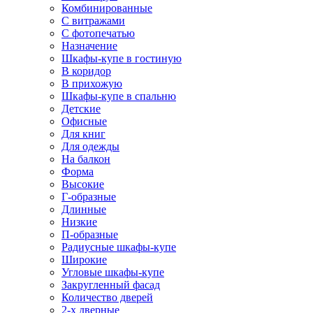
Комбинированные
С витражами
С фотопечатью
Назначение
Шкафы-купе в гостиную
В коридор
В прихожую
Шкафы-купе в спальню
Детские
Офисные
Для книг
Для одежды
На балкон
Форма
Высокие
Г-образные
Длинные
Низкие
П-образные
Радиусные шкафы-купе
Широкие
Угловые шкафы-купе
Закругленный фасад
Количество дверей
2-х дверные