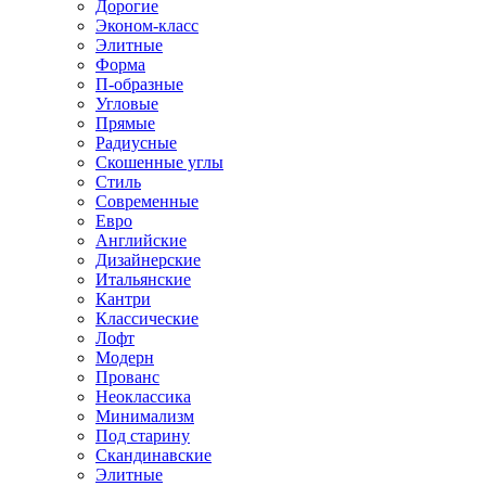
Дорогие
Эконом-класс
Элитные
Форма
П-образные
Угловые
Прямые
Радиусные
Скошенные углы
Стиль
Современные
Евро
Английские
Дизайнерские
Итальянские
Кантри
Классические
Лофт
Модерн
Прованс
Неоклассика
Минимализм
Под старину
Скандинавские
Элитные