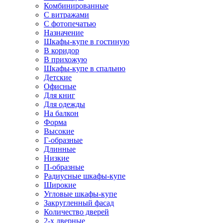
Комбинированные
С витражами
С фотопечатью
Назначение
Шкафы-купе в гостиную
В коридор
В прихожую
Шкафы-купе в спальню
Детские
Офисные
Для книг
Для одежды
На балкон
Форма
Высокие
Г-образные
Длинные
Низкие
П-образные
Радиусные шкафы-купе
Широкие
Угловые шкафы-купе
Закругленный фасад
Количество дверей
2-х дверные