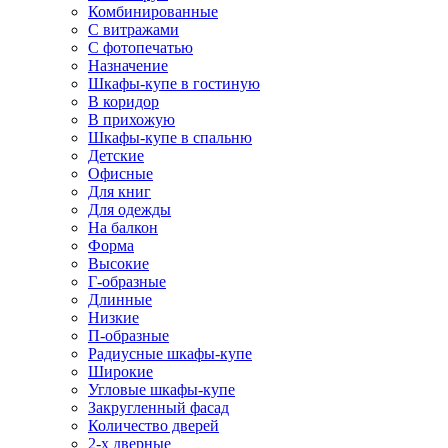
Комбинированные
С витражами
С фотопечатью
Назначение
Шкафы-купе в гостиную
В коридор
В прихожую
Шкафы-купе в спальню
Детские
Офисные
Для книг
Для одежды
На балкон
Форма
Высокие
Г-образные
Длинные
Низкие
П-образные
Радиусные шкафы-купе
Широкие
Угловые шкафы-купе
Закругленный фасад
Количество дверей
2-х дверные