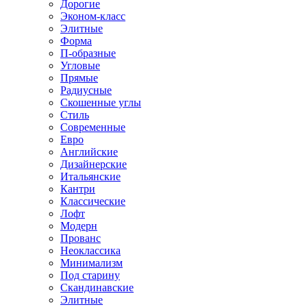
Дорогие
Эконом-класс
Элитные
Форма
П-образные
Угловые
Прямые
Радиусные
Скошенные углы
Стиль
Современные
Евро
Английские
Дизайнерские
Итальянские
Кантри
Классические
Лофт
Модерн
Прованс
Неоклассика
Минимализм
Под старину
Скандинавские
Элитные