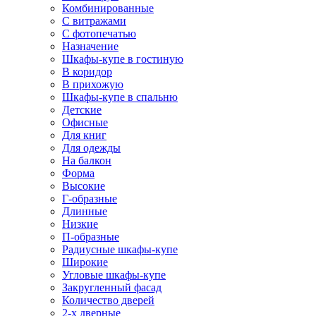
Комбинированные
С витражами
С фотопечатью
Назначение
Шкафы-купе в гостиную
В коридор
В прихожую
Шкафы-купе в спальню
Детские
Офисные
Для книг
Для одежды
На балкон
Форма
Высокие
Г-образные
Длинные
Низкие
П-образные
Радиусные шкафы-купе
Широкие
Угловые шкафы-купе
Закругленный фасад
Количество дверей
2-х дверные