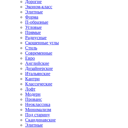
Дорогие
Эконом-класс
Элитные
Форма
П-образные
Угловые
Прямые
Радиусные
Скошенные углы
Стиль
Современные
Евро
Английские
Дизайнерские
Итальянские
Кантри
Классические
Лофт
Модерн
Прованс
Неоклассика
Минимализм
Под старину
Скандинавские
Элитные