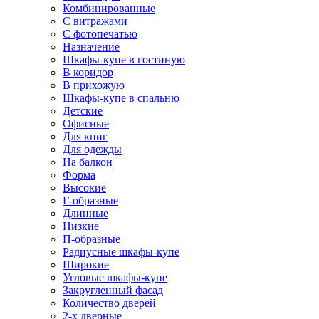
Комбинированные
С витражами
С фотопечатью
Назначение
Шкафы-купе в гостиную
В коридор
В прихожую
Шкафы-купе в спальню
Детские
Офисные
Для книг
Для одежды
На балкон
Форма
Высокие
Г-образные
Длинные
Низкие
П-образные
Радиусные шкафы-купе
Широкие
Угловые шкафы-купе
Закругленный фасад
Количество дверей
2-х дверные