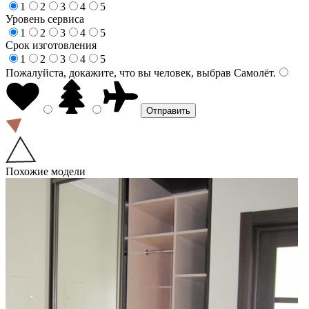
1
2
3
4
5
Уровень сервиса
1
2
3
4
5
Срок изготовления
1
2
3
4
5
Пожалуйста, докажите, что вы человек, выбрав
Самолёт
.
Похожие модели