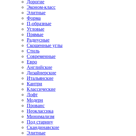
Дорогие
Эконом-класс
Элитные
Форма
П-образные
Угловые
Прямые
Радиусные
Скошенные углы
Стиль
Современные
Евро
Английские
Дизайнерские
Итальянские
Кантри
Классические
Лофт
Модерн
Прованс
Неоклассика
Минимализм
Под старину
Скандинавские
Элитные