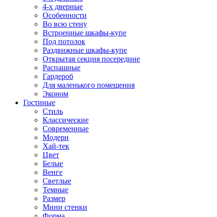
4-х дверные
Особенности
Во всю стену
Встроенные шкафы-купе
Под потолок
Раздвижные шкафы-купе
Открытая секция посередине
Распашные
Гардероб
Для маленького помещения
Эконом
Гостиные
Стиль
Классические
Современные
Модерн
Хай-тек
Цвет
Белые
Венге
Светлые
Темные
Размер
Мини стенки
Форма