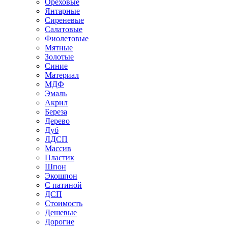
Ореховые
Янтарные
Сиреневые
Салатовые
Фиолетовые
Мятные
Золотые
Синие
Материал
МДФ
Эмаль
Акрил
Береза
Дерево
Дуб
ЛДСП
Массив
Пластик
Шпон
Экошпон
С патиной
ДСП
Стоимость
Дешевые
Дорогие