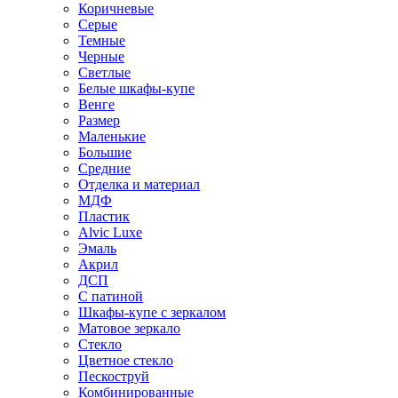
Коричневые
Серые
Темные
Черные
Светлые
Белые шкафы-купе
Венге
Размер
Маленькие
Большие
Средние
Отделка и материал
МДФ
Пластик
Alvic Luxe
Эмаль
Акрил
ДСП
С патиной
Шкафы-купе с зеркалом
Матовое зеркало
Стекло
Цветное стекло
Пескоструй
Комбинированные