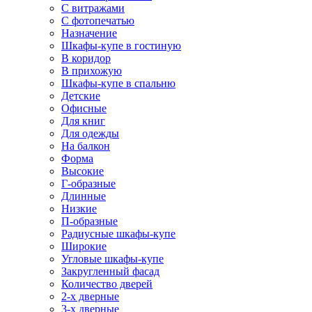
С витражами
С фотопечатью
Назначение
Шкафы-купе в гостиную
В коридор
В прихожую
Шкафы-купе в спальню
Детские
Офисные
Для книг
Для одежды
На балкон
Форма
Высокие
Г-образные
Длинные
Низкие
П-образные
Радиусные шкафы-купе
Широкие
Угловые шкафы-купе
Закругленный фасад
Количество дверей
2-х дверные
3-х дверные