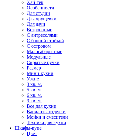
Хай-тек
Особенности
Для студии
Для хрущевки
Для дачи
Встроенные
С антресолями
С барной стойкой
С островом
Малогабаритные
Модульные
Скрытые ручки
Размер
Мини-кухни
Узкие
3 кв. м.
5 кв. м.
6 кв. м.
9 кв. м.
Все для кухни
Варианты отделки
Мойки и смесители
Техника для кухни
Шкафы-купе
Цвет