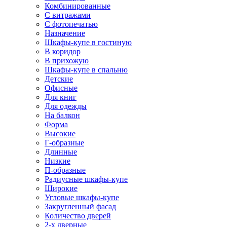
Комбинированные
С витражами
С фотопечатью
Назначение
Шкафы-купе в гостиную
В коридор
В прихожую
Шкафы-купе в спальню
Детские
Офисные
Для книг
Для одежды
На балкон
Форма
Высокие
Г-образные
Длинные
Низкие
П-образные
Радиусные шкафы-купе
Широкие
Угловые шкафы-купе
Закругленный фасад
Количество дверей
2-х дверные