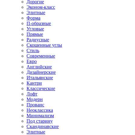
Дорогие
Эконом-класс
Элитные
Форма
П-образные
Угловые
Прямые
Радиусные
Скошенные углы
Стиль
Современные
Евро
Английские
Дизайнерские
Итальянские
Кантри
Классические
Лофт
Модерн
Прованс
Неоклассика
Минимализм
Под старину
Скандинавские
Элитные