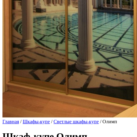
Главная
/
Шкафы-купе
/
Светлые шкафы-купе
/ Олимп
Шкаф-купе Олимп