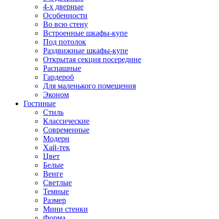
4-х дверные
Особенности
Во всю стену
Встроенные шкафы-купе
Под потолок
Раздвижные шкафы-купе
Открытая секция посередине
Распашные
Гардероб
Для маленького помещения
Эконом
Гостиные
Стиль
Классические
Современные
Модерн
Хай-тек
Цвет
Белые
Венге
Светлые
Темные
Размер
Мини стенки
Форма