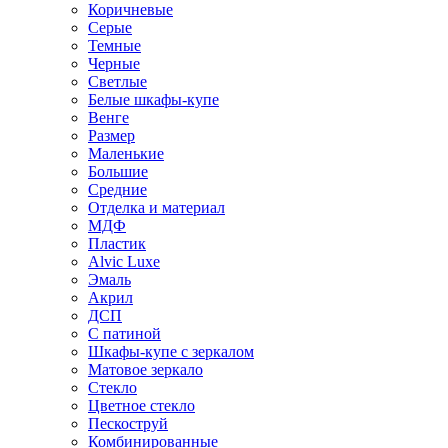
Коричневые
Серые
Темные
Черные
Светлые
Белые шкафы-купе
Венге
Размер
Маленькие
Большие
Средние
Отделка и материал
МДФ
Пластик
Alvic Luxe
Эмаль
Акрил
ДСП
С патиной
Шкафы-купе с зеркалом
Матовое зеркало
Стекло
Цветное стекло
Пескоструй
Комбинированные