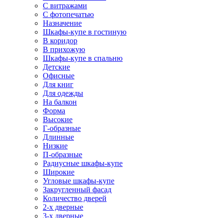
С витражами
С фотопечатью
Назначение
Шкафы-купе в гостиную
В коридор
В прихожую
Шкафы-купе в спальню
Детские
Офисные
Для книг
Для одежды
На балкон
Форма
Высокие
Г-образные
Длинные
Низкие
П-образные
Радиусные шкафы-купе
Широкие
Угловые шкафы-купе
Закругленный фасад
Количество дверей
2-х дверные
3-х дверные