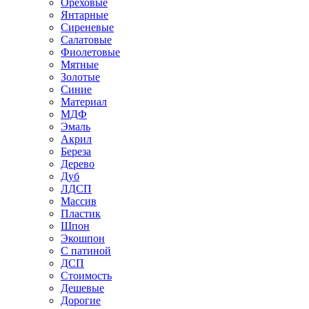
Ореховые
Янтарные
Сиреневые
Салатовые
Фиолетовые
Мятные
Золотые
Синие
Материал
МДФ
Эмаль
Акрил
Береза
Дерево
Дуб
ЛДСП
Массив
Пластик
Шпон
Экошпон
С патиной
ДСП
Стоимость
Дешевые
Дорогие