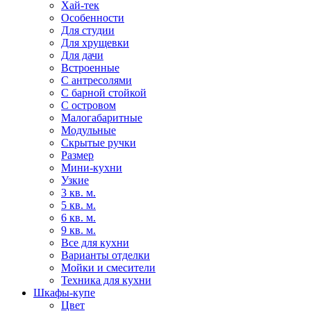
Хай-тек
Особенности
Для студии
Для хрущевки
Для дачи
Встроенные
С антресолями
С барной стойкой
С островом
Малогабаритные
Модульные
Скрытые ручки
Размер
Мини-кухни
Узкие
3 кв. м.
5 кв. м.
6 кв. м.
9 кв. м.
Все для кухни
Варианты отделки
Мойки и смесители
Техника для кухни
Шкафы-купе
Цвет