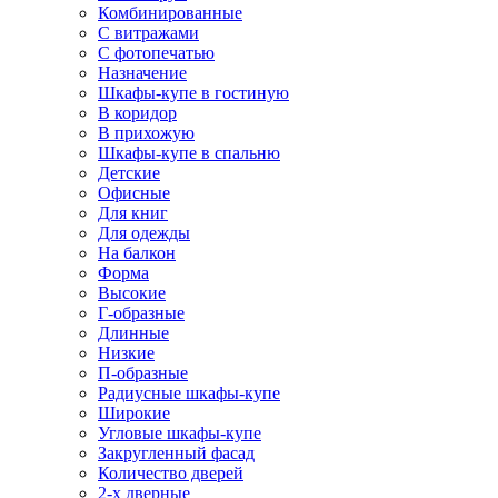
Комбинированные
С витражами
С фотопечатью
Назначение
Шкафы-купе в гостиную
В коридор
В прихожую
Шкафы-купе в спальню
Детские
Офисные
Для книг
Для одежды
На балкон
Форма
Высокие
Г-образные
Длинные
Низкие
П-образные
Радиусные шкафы-купе
Широкие
Угловые шкафы-купе
Закругленный фасад
Количество дверей
2-х дверные