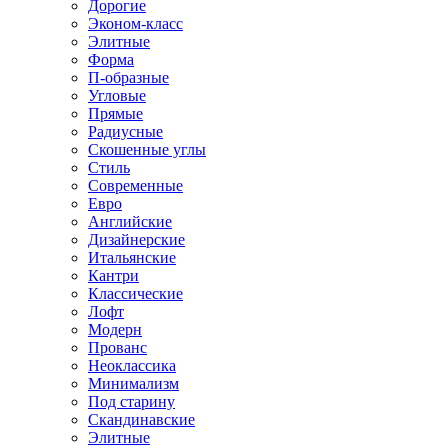
Дорогие
Эконом-класс
Элитные
Форма
П-образные
Угловые
Прямые
Радиусные
Скошенные углы
Стиль
Современные
Евро
Английские
Дизайнерские
Итальянские
Кантри
Классические
Лофт
Модерн
Прованс
Неоклассика
Минимализм
Под старину
Скандинавские
Элитные