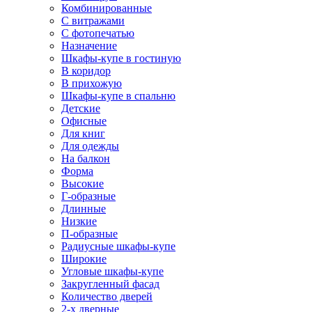
Комбинированные
С витражами
С фотопечатью
Назначение
Шкафы-купе в гостиную
В коридор
В прихожую
Шкафы-купе в спальню
Детские
Офисные
Для книг
Для одежды
На балкон
Форма
Высокие
Г-образные
Длинные
Низкие
П-образные
Радиусные шкафы-купе
Широкие
Угловые шкафы-купе
Закругленный фасад
Количество дверей
2-х дверные