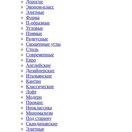
Дорогие
Эконом-класс
Элитные
Форма
П-образные
Угловые
Прямые
Радиусные
Скошенные углы
Стиль
Современные
Евро
Английские
Дизайнерские
Итальянские
Кантри
Классические
Лофт
Модерн
Прованс
Неоклассика
Минимализм
Под старину
Скандинавские
Элитные