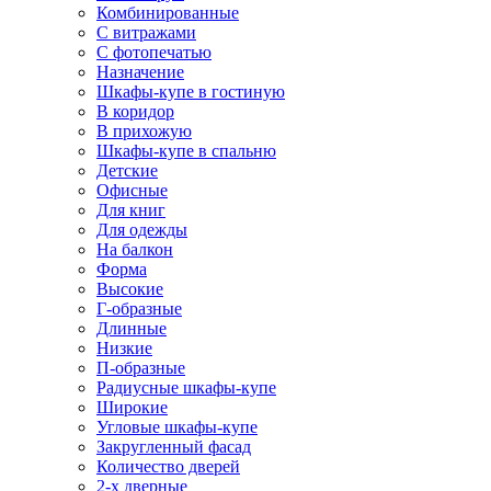
Комбинированные
С витражами
С фотопечатью
Назначение
Шкафы-купе в гостиную
В коридор
В прихожую
Шкафы-купе в спальню
Детские
Офисные
Для книг
Для одежды
На балкон
Форма
Высокие
Г-образные
Длинные
Низкие
П-образные
Радиусные шкафы-купе
Широкие
Угловые шкафы-купе
Закругленный фасад
Количество дверей
2-х дверные