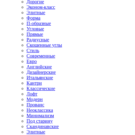
Дорогие
Эконом-класс
Элитные
Форма
П-образные
Угловые
Прямые
Радиусные
Скошенные углы
Стиль
Современные
Евро
Английские
Дизайнерские
Итальянские
Кантри
Классические
Лофт
Модерн
Прованс
Неоклассика
Минимализм
Под старину
Скандинавские
Элитные