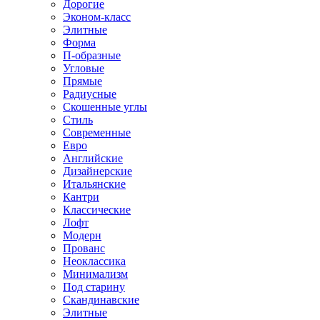
Дорогие
Эконом-класс
Элитные
Форма
П-образные
Угловые
Прямые
Радиусные
Скошенные углы
Стиль
Современные
Евро
Английские
Дизайнерские
Итальянские
Кантри
Классические
Лофт
Модерн
Прованс
Неоклассика
Минимализм
Под старину
Скандинавские
Элитные