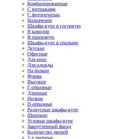
Комбинированные
С витражами
С фотопечатью
Назначение
Шкафы-купе в гостиную
В коридор
В прихожую
Шкафы-купе в спальню
Детские
Офисные
Для книг
Для одежды
На балкон
Форма
Высокие
Г-образные
Длинные
Низкие
П-образные
Радиусные шкафы-купе
Широкие
Угловые шкафы-купе
Закругленный фасад
Количество дверей
2-х дверные