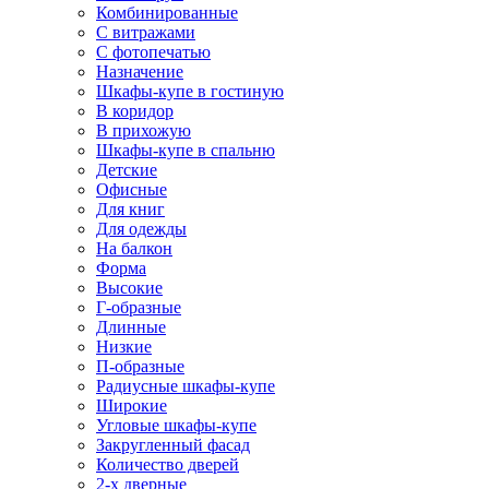
Комбинированные
С витражами
С фотопечатью
Назначение
Шкафы-купе в гостиную
В коридор
В прихожую
Шкафы-купе в спальню
Детские
Офисные
Для книг
Для одежды
На балкон
Форма
Высокие
Г-образные
Длинные
Низкие
П-образные
Радиусные шкафы-купе
Широкие
Угловые шкафы-купе
Закругленный фасад
Количество дверей
2-х дверные