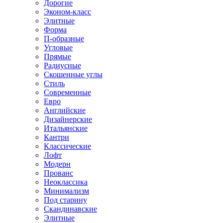
Дорогие
Эконом-класс
Элитные
Форма
П-образные
Угловые
Прямые
Радиусные
Скошенные углы
Стиль
Современные
Евро
Английские
Дизайнерские
Итальянские
Кантри
Классические
Лофт
Модерн
Прованс
Неоклассика
Минимализм
Под старину
Скандинавские
Элитные