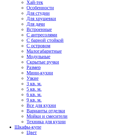
Хай-тек
Особенности
Для студии
Для хрущевки
Для дачи
Встроенные
С антресолями
С барной стойкой
С островом
Малогабаритные
Модульные
Скрытые ручки
Размер
Мини-кухни
Узкие
3 кв. м.
5 кв. м.
6 кв. м.
9 кв. м.
Все для кухни
Варианты отделки
Мойки и смесители
Техника для кухни
Шкафы-купе
Цвет