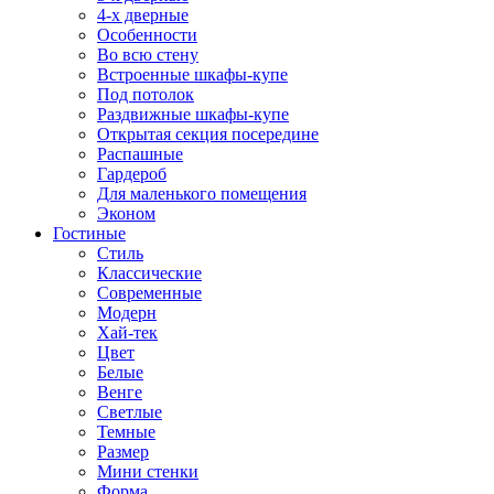
4-х дверные
Особенности
Во всю стену
Встроенные шкафы-купе
Под потолок
Раздвижные шкафы-купе
Открытая секция посередине
Распашные
Гардероб
Для маленького помещения
Эконом
Гостиные
Стиль
Классические
Современные
Модерн
Хай-тек
Цвет
Белые
Венге
Светлые
Темные
Размер
Мини стенки
Форма