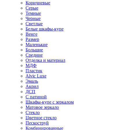
Коричневые
Серые
Темные
Черные
Светлые
Белые шкафы-купе
Венге
Размер
Маленькие
Большие
Средние
Отделка и материал
МДФ
Пластик
Alvic Luxe
Эмаль
Акрил
ДСП
С патиной
Шкафы-купе с зеркалом
Матовое зеркало
Стекло
Цветное стекло
Пескоструй
Комбинированные