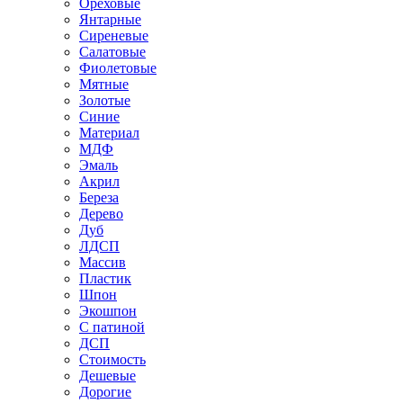
Ореховые
Янтарные
Сиреневые
Салатовые
Фиолетовые
Мятные
Золотые
Синие
Материал
МДФ
Эмаль
Акрил
Береза
Дерево
Дуб
ЛДСП
Массив
Пластик
Шпон
Экошпон
С патиной
ДСП
Стоимость
Дешевые
Дорогие