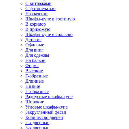
С витражами
С фотопечатью
Назначение
Шкафы-купе в гостиную
В коридор
В прихожую
Шкафы-купе в спальню
Детские
Офисные
Для книг
Для одежды
На балкон
Форма
Высокие
Г-образные
Длинные
Низкие
П-образные
Радиусные шкафы-купе
Широкие
Угловые шкафы-купе
Закругленный фасад
Количество дверей
2-х дверные
3-х дверные