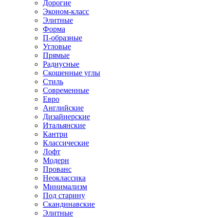
Дорогие
Эконом-класс
Элитные
Форма
П-образные
Угловые
Прямые
Радиусные
Скошенные углы
Стиль
Современные
Евро
Английские
Дизайнерские
Итальянские
Кантри
Классические
Лофт
Модерн
Прованс
Неоклассика
Минимализм
Под старину
Скандинавские
Элитные