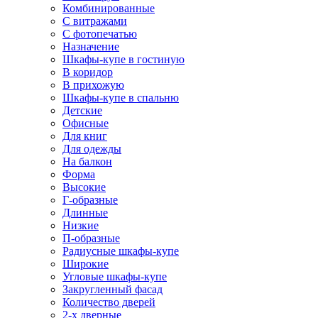
Комбинированные
С витражами
С фотопечатью
Назначение
Шкафы-купе в гостиную
В коридор
В прихожую
Шкафы-купе в спальню
Детские
Офисные
Для книг
Для одежды
На балкон
Форма
Высокие
Г-образные
Длинные
Низкие
П-образные
Радиусные шкафы-купе
Широкие
Угловые шкафы-купе
Закругленный фасад
Количество дверей
2-х дверные