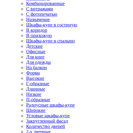
Комбинированные
С витражами
С фотопечатью
Назначение
Шкафы-купе в гостиную
В коридор
В прихожую
Шкафы-купе в спальню
Детские
Офисные
Для книг
Для одежды
На балкон
Форма
Высокие
Г-образные
Длинные
Низкие
П-образные
Радиусные шкафы-купе
Широкие
Угловые шкафы-купе
Закругленный фасад
Количество дверей
2-х дверные