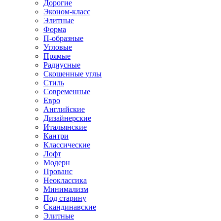
Дорогие
Эконом-класс
Элитные
Форма
П-образные
Угловые
Прямые
Радиусные
Скошенные углы
Стиль
Современные
Евро
Английские
Дизайнерские
Итальянские
Кантри
Классические
Лофт
Модерн
Прованс
Неоклассика
Минимализм
Под старину
Скандинавские
Элитные