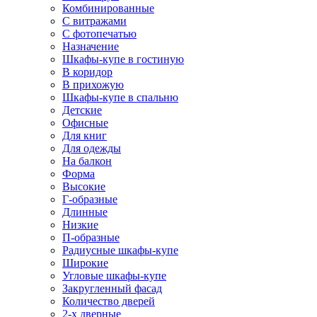
Комбинированные
С витражами
С фотопечатью
Назначение
Шкафы-купе в гостиную
В коридор
В прихожую
Шкафы-купе в спальню
Детские
Офисные
Для книг
Для одежды
На балкон
Форма
Высокие
Г-образные
Длинные
Низкие
П-образные
Радиусные шкафы-купе
Широкие
Угловые шкафы-купе
Закругленный фасад
Количество дверей
2-х дверные