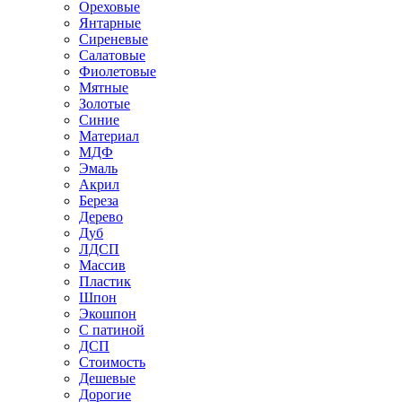
Ореховые
Янтарные
Сиреневые
Салатовые
Фиолетовые
Мятные
Золотые
Синие
Материал
МДФ
Эмаль
Акрил
Береза
Дерево
Дуб
ЛДСП
Массив
Пластик
Шпон
Экошпон
С патиной
ДСП
Стоимость
Дешевые
Дорогие