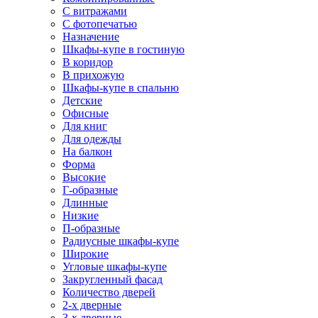
С витражами
С фотопечатью
Назначение
Шкафы-купе в гостиную
В коридор
В прихожую
Шкафы-купе в спальню
Детские
Офисные
Для книг
Для одежды
На балкон
Форма
Высокие
Г-образные
Длинные
Низкие
П-образные
Радиусные шкафы-купе
Широкие
Угловые шкафы-купе
Закругленный фасад
Количество дверей
2-х дверные
3-х дверные