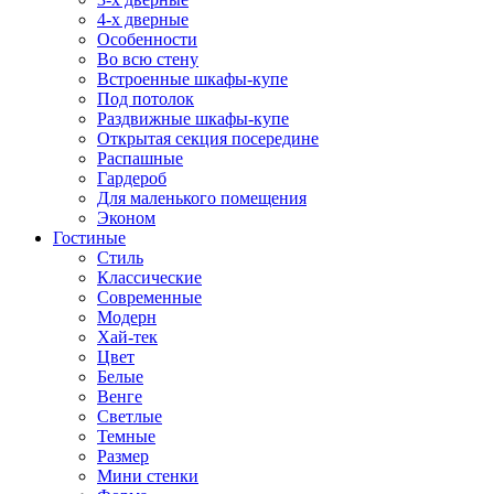
4-х дверные
Особенности
Во всю стену
Встроенные шкафы-купе
Под потолок
Раздвижные шкафы-купе
Открытая секция посередине
Распашные
Гардероб
Для маленького помещения
Эконом
Гостиные
Стиль
Классические
Современные
Модерн
Хай-тек
Цвет
Белые
Венге
Светлые
Темные
Размер
Мини стенки