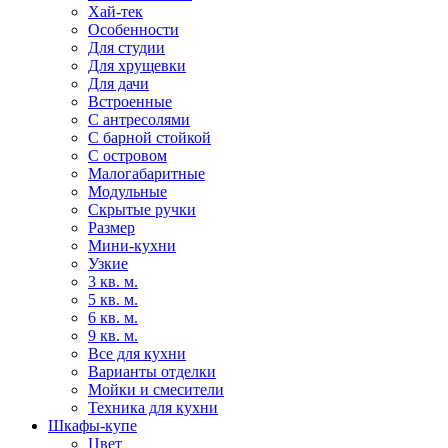
Хай-тек
Особенности
Для студии
Для хрущевки
Для дачи
Встроенные
С антресолями
С барной стойкой
С островом
Малогабаритные
Модульные
Скрытые ручки
Размер
Мини-кухни
Узкие
3 кв. м.
5 кв. м.
6 кв. м.
9 кв. м.
Все для кухни
Варианты отделки
Мойки и смесители
Техника для кухни
Шкафы-купе
Цвет