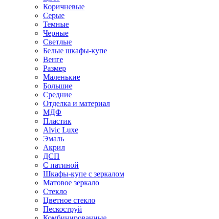
Коричневые
Серые
Темные
Черные
Светлые
Белые шкафы-купе
Венге
Размер
Маленькие
Большие
Средние
Отделка и материал
МДФ
Пластик
Alvic Luxe
Эмаль
Акрил
ДСП
С патиной
Шкафы-купе с зеркалом
Матовое зеркало
Стекло
Цветное стекло
Пескоструй
Комбинированные