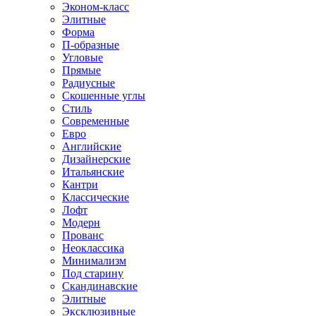
Эконом-класс
Элитные
Форма
П-образные
Угловые
Прямые
Радиусные
Скошенные углы
Стиль
Современные
Евро
Английские
Дизайнерские
Итальянские
Кантри
Классические
Лофт
Модерн
Прованс
Неоклассика
Минимализм
Под старину
Скандинавские
Элитные
Эксклюзивные