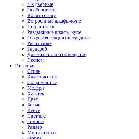
4-х дверные
Особенности
Во всю стену
Встроенные шкафы-купе
Под потолок
Раздвижные шкафы-купе
Открытая секция посередине
Распашные
Гардероб
Для маленького помещения
Эконом
Гостиные
Стиль
Классические
Современные
Модерн
Хай-тек
Цвет
Белые
Венге
Светлые
Темные
Размер
Мини стенки
Форма