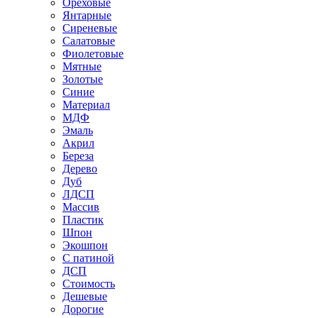
Ореховые
Янтарные
Сиреневые
Салатовые
Фиолетовые
Мятные
Золотые
Синие
Материал
МДФ
Эмаль
Акрил
Береза
Дерево
Дуб
ЛДСП
Массив
Пластик
Шпон
Экошпон
С патиной
ДСП
Стоимость
Дешевые
Дорогие