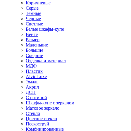
Коричневые
Серые
Темные
Черные
Светлые
Белые шкафы-купе
Венге
Размер
Маленькие
Большие
Средние
Отделка и материал
МДФ
Пластик
Alvic Luxe
Эмаль
Акрил
ДСП
С патиной
Шкафы-купе с зеркалом
Матовое зеркало
Стекло
Цветное стекло
Пескоструй
Комбинированные