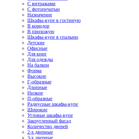
С витражами
С фотопечатью
Назначение
Шкафы-купе в гостиную
В коридор
В прихожую
Шкафы-купе в спальню
Детские
Офисные
Для книг
Для одежды
На балкон
Форма
Высокие
Г-образные
Длинные
Низкие
П-образные
Радиусные шкафы-купе
Широкие
Угловые шкафы-купе
Закругленный фасад
Количество дверей
2-х дверные
3-х дверные