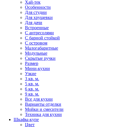
Хай-тек
Особенности
Для студии
Для хрущевки
Для дачи
Встроенные
С антресолями
С барной стойкой
С островом
Малогабаритные
Модульные
Скрытые ручки
Размер
Мини-кухни
Узкие
3 кв. м.
5 кв. м.
6 кв. м.
9 кв. м.
Все для кухни
Варианты отделки
Мойки и смесители
Техника для кухни
Шкафы-купе
Цвет