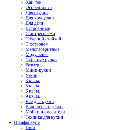
Хай-тек
Особенности
Для студии
Для хрущевки
Для дачи
Встроенные
С антресолями
С барной стойкой
С островом
Малогабаритные
Модульные
Скрытые ручки
Размер
Мини-кухни
Узкие
3 кв. м.
5 кв. м.
6 кв. м.
9 кв. м.
Все для кухни
Варианты отделки
Мойки и смесители
Техника для кухни
Шкафы-купе
Цвет