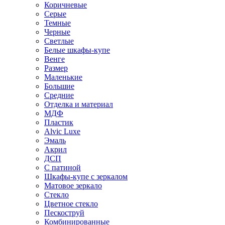
Коричневые
Серые
Темные
Черные
Светлые
Белые шкафы-купе
Венге
Размер
Маленькие
Большие
Средние
Отделка и материал
МДФ
Пластик
Alvic Luxe
Эмаль
Акрил
ДСП
С патиной
Шкафы-купе с зеркалом
Матовое зеркало
Стекло
Цветное стекло
Пескоструй
Комбинированные