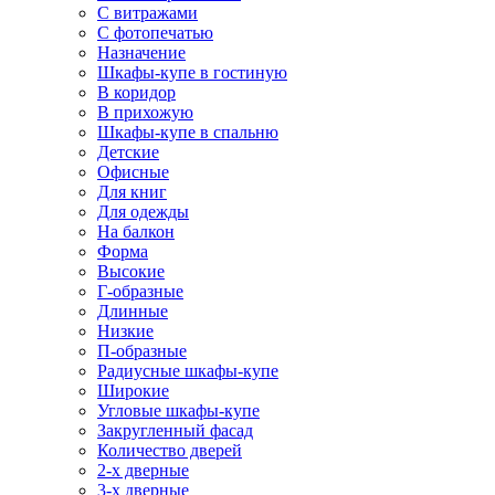
С витражами
С фотопечатью
Назначение
Шкафы-купе в гостиную
В коридор
В прихожую
Шкафы-купе в спальню
Детские
Офисные
Для книг
Для одежды
На балкон
Форма
Высокие
Г-образные
Длинные
Низкие
П-образные
Радиусные шкафы-купе
Широкие
Угловые шкафы-купе
Закругленный фасад
Количество дверей
2-х дверные
3-х дверные