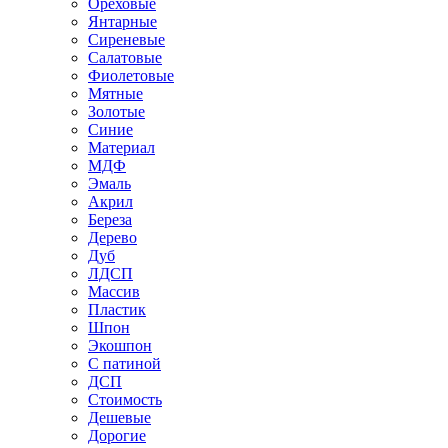
Ореховые
Янтарные
Сиреневые
Салатовые
Фиолетовые
Мятные
Золотые
Синие
Материал
МДФ
Эмаль
Акрил
Береза
Дерево
Дуб
ЛДСП
Массив
Пластик
Шпон
Экошпон
С патиной
ДСП
Стоимость
Дешевые
Дорогие