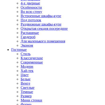
4-х дверные
Особенности
Во всю стену
Встроенные шкафы-купе
Под потолок
Раздвижные шкафы-купе
Открытая секция посередине
Распашные
Гардероб
Для маленького помещения
Эконом
Гостиные
Стиль
Классические
Современные
Модерн
Хай-тек
Цвет
Белые
Венге
Светлые
Темные
Размер
Мини стенки
Форма