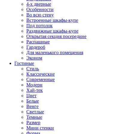
4-х дверные
Особенности
Во всю стену
Встроенные шкафы-купе
Под потолок
Раздвижные шкафы-купе
Открытая секция посередине
Распашные
Гардероб
Для маленького помещения
Эконом
Гостиные
Стиль
Классические
Современные
Модерн
Хай-тек
Цвет
Белые
Венге
Светлые
Темные
Размер
Мини стенки
Форма