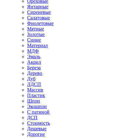
Ореховые
Янтарные
Сиреневые
Салатовые
Фиолетовые
Мятные
Золотые
Синие
Материал
МДФ
Эмаль
Акрил
Береза
Дерево
Дуб
ЛДСП
Массив
Пластик
Шпон
Экошпон
С патиной
ДСП
Стоимость
Дешевые
Дорогие