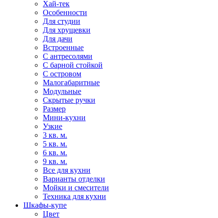
Хай-тек
Особенности
Для студии
Для хрущевки
Для дачи
Встроенные
С антресолями
С барной стойкой
С островом
Малогабаритные
Модульные
Скрытые ручки
Размер
Мини-кухни
Узкие
3 кв. м.
5 кв. м.
6 кв. м.
9 кв. м.
Все для кухни
Варианты отделки
Мойки и смесители
Техника для кухни
Шкафы-купе
Цвет