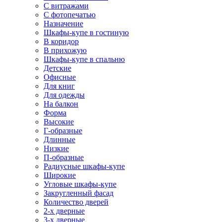
С витражами
С фотопечатью
Назначение
Шкафы-купе в гостиную
В коридор
В прихожую
Шкафы-купе в спальню
Детские
Офисные
Для книг
Для одежды
На балкон
Форма
Высокие
Г-образные
Длинные
Низкие
П-образные
Радиусные шкафы-купе
Широкие
Угловые шкафы-купе
Закругленный фасад
Количество дверей
2-х дверные
3-х дверные