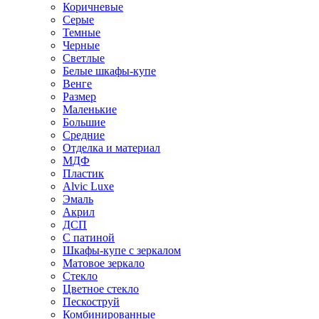
Коричневые
Серые
Темные
Черные
Светлые
Белые шкафы-купе
Венге
Размер
Маленькие
Большие
Средние
Отделка и материал
МДФ
Пластик
Alvic Luxe
Эмаль
Акрил
ДСП
С патиной
Шкафы-купе с зеркалом
Матовое зеркало
Стекло
Цветное стекло
Пескоструй
Комбинированные