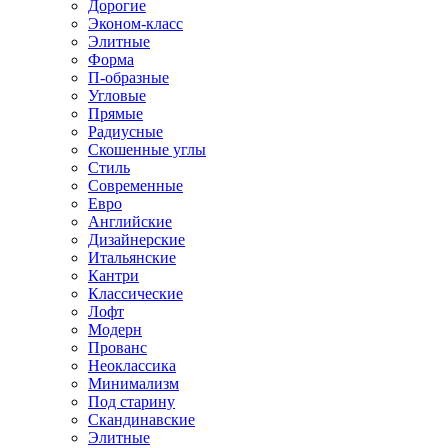
Дорогие
Эконом-класс
Элитные
Форма
П-образные
Угловые
Прямые
Радиусные
Скошенные углы
Стиль
Современные
Евро
Английские
Дизайнерские
Итальянские
Кантри
Классические
Лофт
Модерн
Прованс
Неоклассика
Минимализм
Под старину
Скандинавские
Элитные