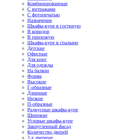
Комбинированные
С витражами
С фотопечатью
Назначение
Шкафы-купе в гостиную
В коридор
В прихожую
Шкафы-купе в спальню
Детские
Офисные
Для книг
Для одежды
На балкон
Форма
Высокие
Г-образные
Длинные
Низкие
П-образные
Радиусные шкафы-купе
Широкие
Угловые шкафы-купе
Закругленный фасад
Количество дверей
2-х дверные