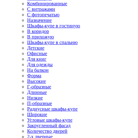
Комбинированные
С витражами
С фотопечатью
Назначение
Шкафы-купе в гостиную
В коридор
В прихожую
Шкафы-купе в спальню
Детские
Офисные
Для книг
Для одежды
На балкон
Форма
Высокие
Г-образные
Длинные
Низкие
П-образные
Радиусные шкафы-купе
Широкие
Угловые шкафы-купе
Закругленный фасад
Количество дверей
2-х дверные