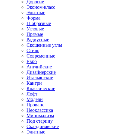
Дорогие
Эконом-класс
Элитные
Форма
П-образные
Угловые
Прямые
Радиусные
Скошенные углы
Стиль
Современные
Евро
Английские
Дизайнерские
Итальянские
Кантри
Классические
Лофт
Модерн
Прованс
Неоклассика
Минимализм
Под старину
Скандинавские
Элитные