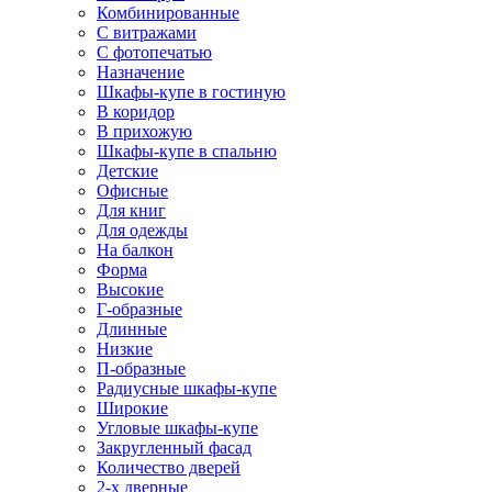
Комбинированные
С витражами
С фотопечатью
Назначение
Шкафы-купе в гостиную
В коридор
В прихожую
Шкафы-купе в спальню
Детские
Офисные
Для книг
Для одежды
На балкон
Форма
Высокие
Г-образные
Длинные
Низкие
П-образные
Радиусные шкафы-купе
Широкие
Угловые шкафы-купе
Закругленный фасад
Количество дверей
2-х дверные