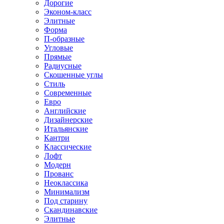
Дорогие
Эконом-класс
Элитные
Форма
П-образные
Угловые
Прямые
Радиусные
Скошенные углы
Стиль
Современные
Евро
Английские
Дизайнерские
Итальянские
Кантри
Классические
Лофт
Модерн
Прованс
Неоклассика
Минимализм
Под старину
Скандинавские
Элитные