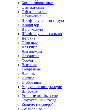
Комбинированные
С витражами
С фотопечатью
Назначение
Шкафы-купе в гостиную
В коридор
В прихожую
Шкафы-купе в спальню
Детские
Офисные
Для книг
Для одежды
На балкон
Форма
Высокие
Г-образные
Длинные
Низкие
П-образные
Радиусные шкафы-купе
Широкие
Угловые шкафы-купе
Закругленный фасад
Количество дверей
2-х дверные