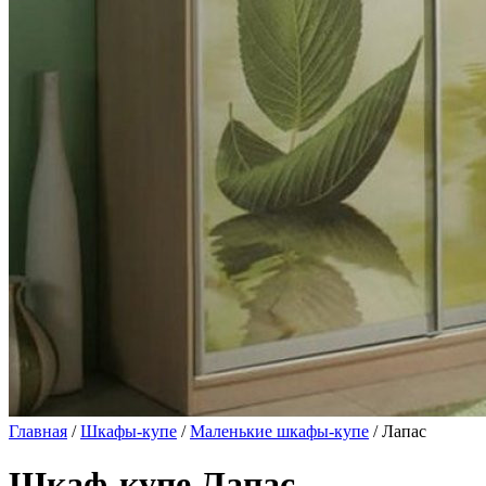
Главная
/
Шкафы-купе
/
Маленькие шкафы-купе
/ Лапас
Шкаф-купе Лапас