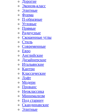
Дорогие
Эконом-класс
Элитные
Форма
П-образные
Угловые
Прямые
Радиусные
Скошенные углы
Стиль
Современные
Евро
Английские
Дизайнерские
Итальянские
Кантри
Классические
Лофт
Модерн
Прованс
Неоклассика
Минимализм
Под старину
Скандинавские
Элитные