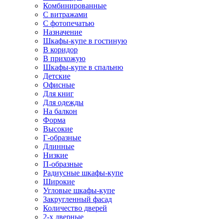
Комбинированные
С витражами
С фотопечатью
Назначение
Шкафы-купе в гостиную
В коридор
В прихожую
Шкафы-купе в спальню
Детские
Офисные
Для книг
Для одежды
На балкон
Форма
Высокие
Г-образные
Длинные
Низкие
П-образные
Радиусные шкафы-купе
Широкие
Угловые шкафы-купе
Закругленный фасад
Количество дверей
2-х дверные