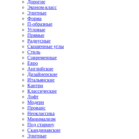
Дорогие
Эконом-класс
Элитные
Форма
П-образные
Угловые
Прямые
Радиусные
Скошенные углы
Стиль
Современные
Евро
Английские
Дизайнерские
Итальянские
Кантри
Классические
Лофт
Модерн
Прованс
Неоклассика
Минимализм
Под старину
Скандинавские
Элитные