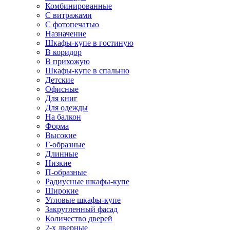
Комбинированные
С витражами
С фотопечатью
Назначение
Шкафы-купе в гостиную
В коридор
В прихожую
Шкафы-купе в спальню
Детские
Офисные
Для книг
Для одежды
На балкон
Форма
Высокие
Г-образные
Длинные
Низкие
П-образные
Радиусные шкафы-купе
Широкие
Угловые шкафы-купе
Закругленный фасад
Количество дверей
2-х дверные