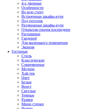
4-х дверные
Особенности
Во всю стену
Встроенные шкафы-купе
Под потолок
Раздвижные шкафы-купе
Открытая секция посередине
Распашные
Гардероб
Для маленького помещения
Эконом
Гостиные
Стиль
Классические
Современные
Модерн
Хай-тек
Цвет
Белые
Венге
Светлые
Темные
Размер
Мини стенки
Форма