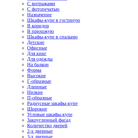
С витражами
С фотопечатью
Назначение
Шкафы-купе в гостиную
В коридор
В прихожую
Шкафы-купе в спальню
Детские
Офисные
Для книг
Для одежды
На балкон
Форма
Высокие
Г-образные
Длинные
Низкие
П-образные
Радиусные шкафы-купе
Широкие
Угловые шкафы-купе
Закругленный фасад
Количество дверей
2-х дверные
3-х дверные