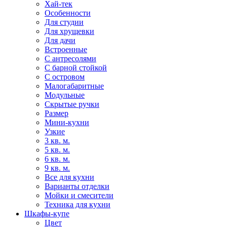
Хай-тек
Особенности
Для студии
Для хрущевки
Для дачи
Встроенные
С антресолями
С барной стойкой
С островом
Малогабаритные
Модульные
Скрытые ручки
Размер
Мини-кухни
Узкие
3 кв. м.
5 кв. м.
6 кв. м.
9 кв. м.
Все для кухни
Варианты отделки
Мойки и смесители
Техника для кухни
Шкафы-купе
Цвет