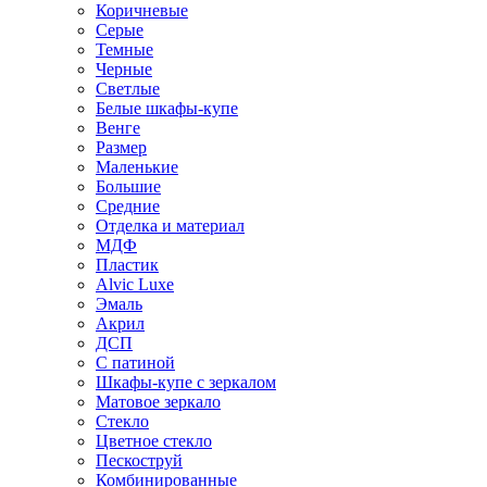
Коричневые
Серые
Темные
Черные
Светлые
Белые шкафы-купе
Венге
Размер
Маленькие
Большие
Средние
Отделка и материал
МДФ
Пластик
Alvic Luxe
Эмаль
Акрил
ДСП
С патиной
Шкафы-купе с зеркалом
Матовое зеркало
Стекло
Цветное стекло
Пескоструй
Комбинированные