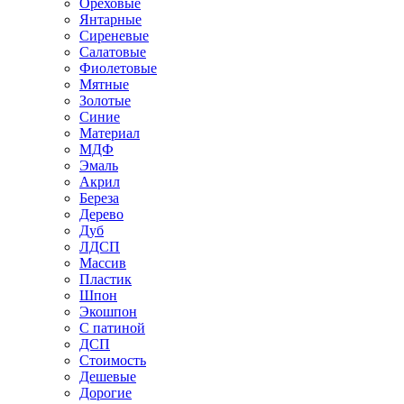
Ореховые
Янтарные
Сиреневые
Салатовые
Фиолетовые
Мятные
Золотые
Синие
Материал
МДФ
Эмаль
Акрил
Береза
Дерево
Дуб
ЛДСП
Массив
Пластик
Шпон
Экошпон
С патиной
ДСП
Стоимость
Дешевые
Дорогие