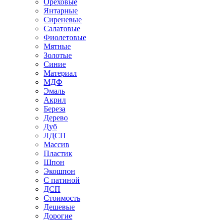
Ореховые
Янтарные
Сиреневые
Салатовые
Фиолетовые
Мятные
Золотые
Синие
Материал
МДФ
Эмаль
Акрил
Береза
Дерево
Дуб
ЛДСП
Массив
Пластик
Шпон
Экошпон
С патиной
ДСП
Стоимость
Дешевые
Дорогие