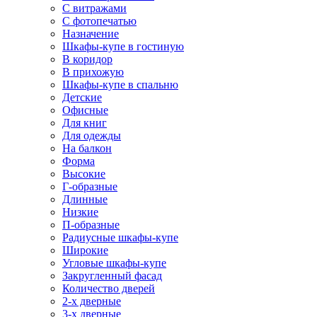
С витражами
С фотопечатью
Назначение
Шкафы-купе в гостиную
В коридор
В прихожую
Шкафы-купе в спальню
Детские
Офисные
Для книг
Для одежды
На балкон
Форма
Высокие
Г-образные
Длинные
Низкие
П-образные
Радиусные шкафы-купе
Широкие
Угловые шкафы-купе
Закругленный фасад
Количество дверей
2-х дверные
3-х дверные