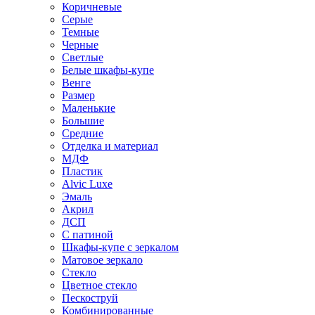
Коричневые
Серые
Темные
Черные
Светлые
Белые шкафы-купе
Венге
Размер
Маленькие
Большие
Средние
Отделка и материал
МДФ
Пластик
Alvic Luxe
Эмаль
Акрил
ДСП
С патиной
Шкафы-купе с зеркалом
Матовое зеркало
Стекло
Цветное стекло
Пескоструй
Комбинированные