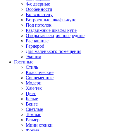
4-х дверные
Особенности
Во всю стену
Встроенные шкафы-купе
Под потолок
Раздвижные шкафы-купе
Открытая секция посередине
Распашные
Гардероб
Для маленького помещения
Эконом
Гостиные
Стиль
Классические
Современные
Модерн
Хай-тек
Цвет
Белые
Венге
Светлые
Темные
Размер
Мини стенки
Форма