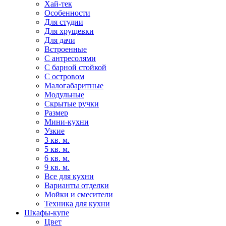
Хай-тек
Особенности
Для студии
Для хрущевки
Для дачи
Встроенные
С антресолями
С барной стойкой
С островом
Малогабаритные
Модульные
Скрытые ручки
Размер
Мини-кухни
Узкие
3 кв. м.
5 кв. м.
6 кв. м.
9 кв. м.
Все для кухни
Варианты отделки
Мойки и смесители
Техника для кухни
Шкафы-купе
Цвет